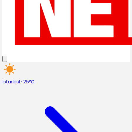
İstanbul
·
25°C