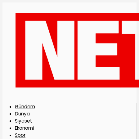
Gündem
Dünya
Siyaset
Ekonomi
Spor