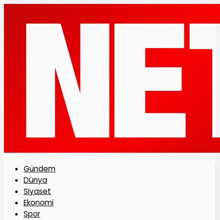
Gündem
Dünya
Siyaset
Ekonomi
Spor