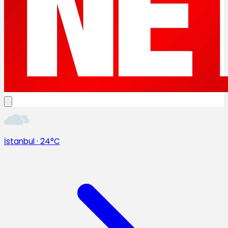
İstanbul
·
24°C