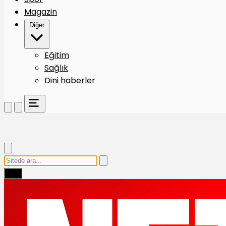
Magazin
Diğer
Eğitim
Sağlık
Dini haberler
Ara