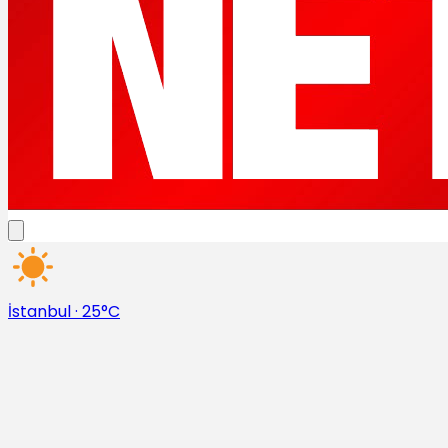
İstanbul
·
25°C