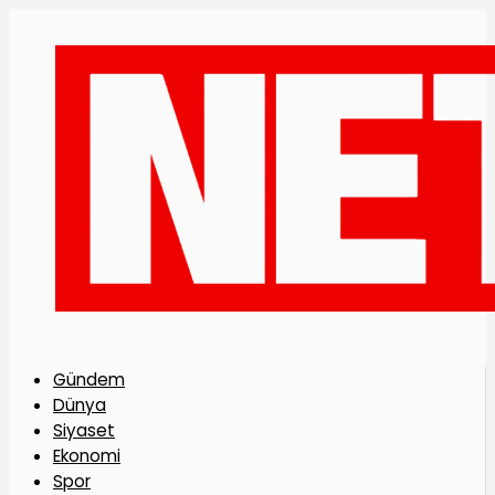
Gündem
Dünya
Siyaset
Ekonomi
Spor