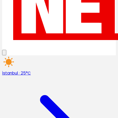
İstanbul
·
25°C