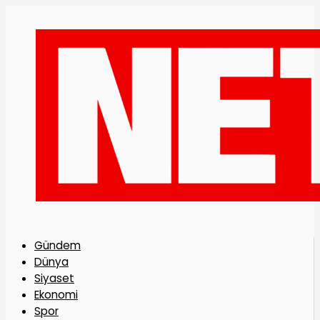
Gündem
Dünya
Siyaset
Ekonomi
Spor