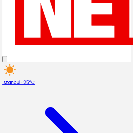
İstanbul
·
25°C