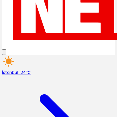
İstanbul
·
24°C