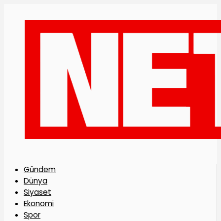
Gündem
Dünya
Siyaset
Ekonomi
Spor