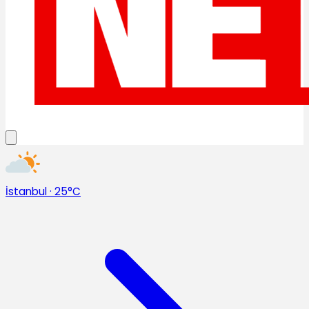
İstanbul
·
25°C