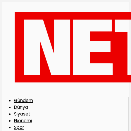
Gündem
Dünya
Siyaset
Ekonomi
Spor