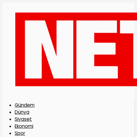
Gündem
Dünya
Siyaset
Ekonomi
Spor