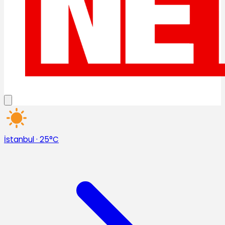
İstanbul
·
25°C