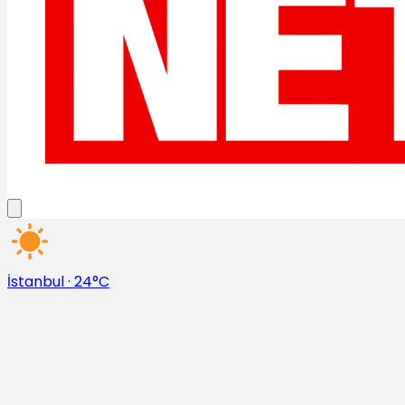
İstanbul
·
24°C