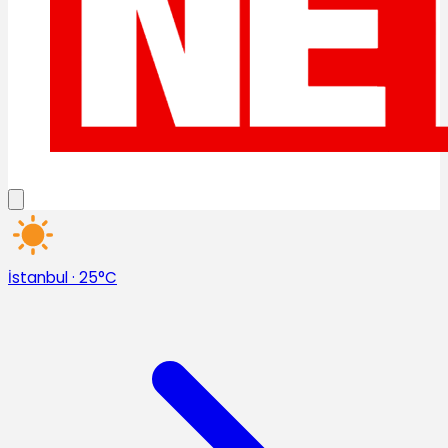
İstanbul
·
25°C