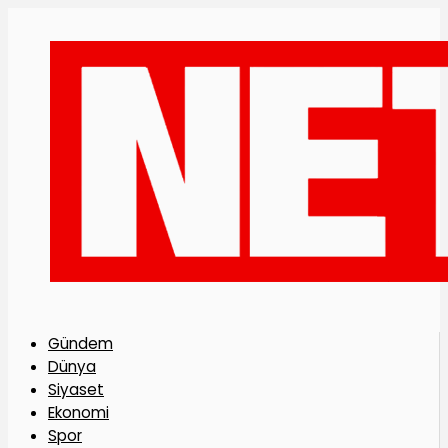
Gündem
Dünya
Siyaset
Ekonomi
Spor