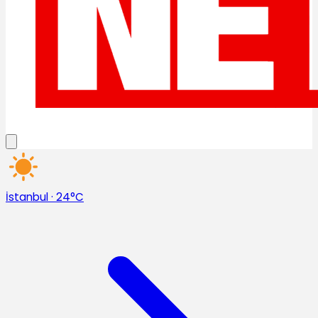
İstanbul
·
24°C