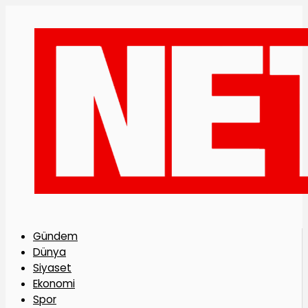
Gündem
Dünya
Siyaset
Ekonomi
Spor