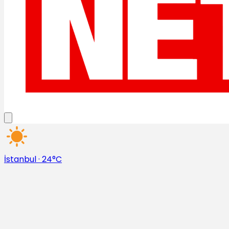
İstanbul
·
24°C