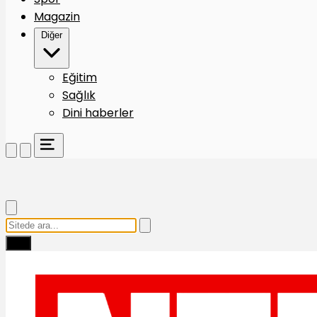
Magazin
Diğer
Eğitim
Sağlık
Dini haberler
Ara