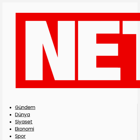
Gündem
Dünya
Siyaset
Ekonomi
Spor