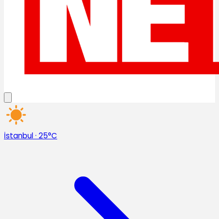
İstanbul
·
25°C