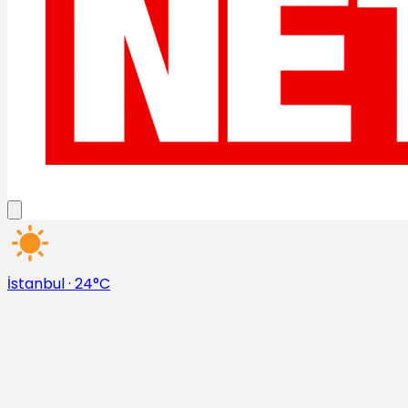
İstanbul
·
24°C