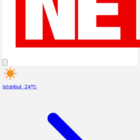
İstanbul
·
24°C