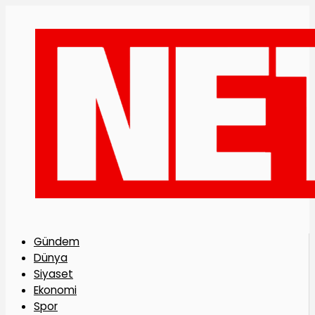
Gündem
Dünya
Siyaset
Ekonomi
Spor