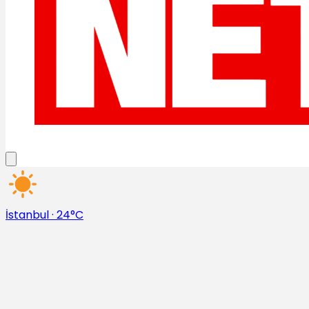
İstanbul
·
24°C