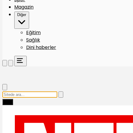
Magazin
Diğer
Eğitim
Sağlık
Dini haberler
Ara