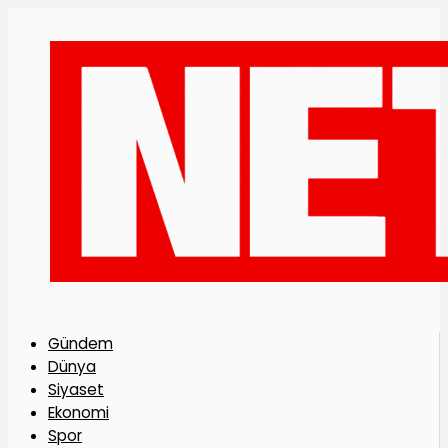
Gündem
Dünya
Siyaset
Ekonomi
Spor