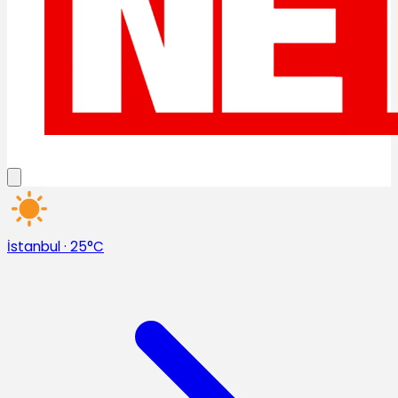
İstanbul
·
25°C