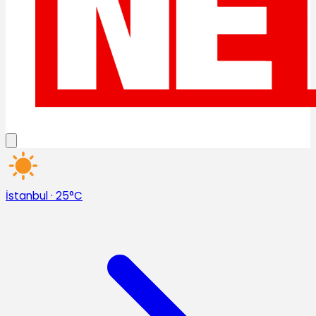
İstanbul
·
25°C