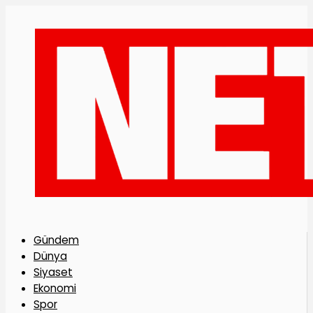
Gündem
Dünya
Siyaset
Ekonomi
Spor