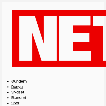
Gündem
Dünya
Siyaset
Ekonomi
Spor