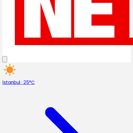
İstanbul
·
25°C