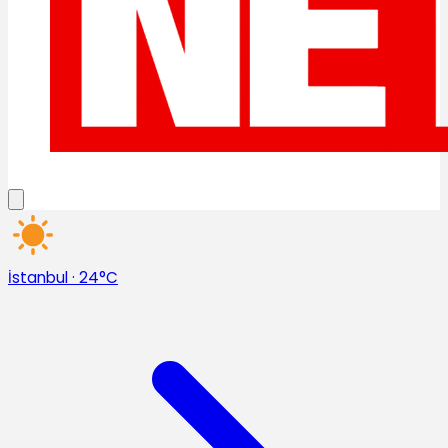
İstanbul
·
24°C