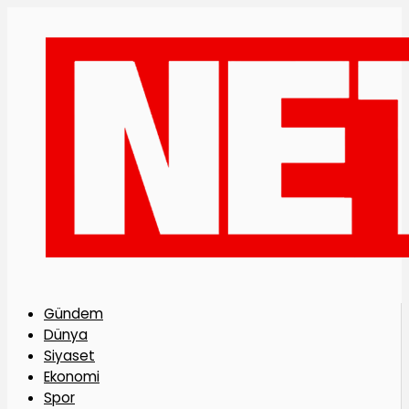
Gündem
Dünya
Siyaset
Ekonomi
Spor