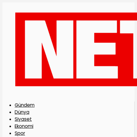
Gündem
Dünya
Siyaset
Ekonomi
Spor