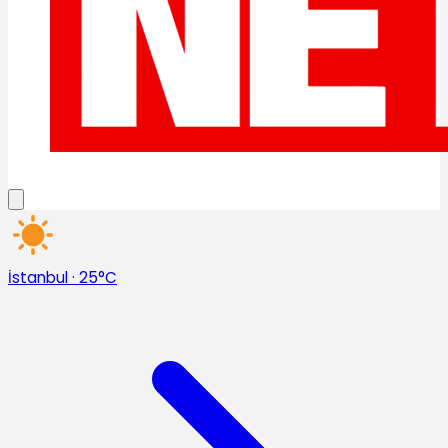
İstanbul
·
25°C