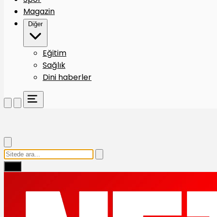
Magazin
Diğer
Eğitim
Sağlık
Dini haberler
Ara