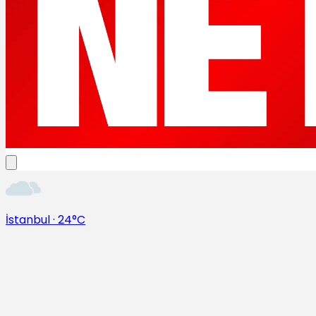
İstanbul
·
24°C