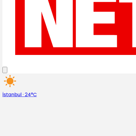
İstanbul
·
24°C