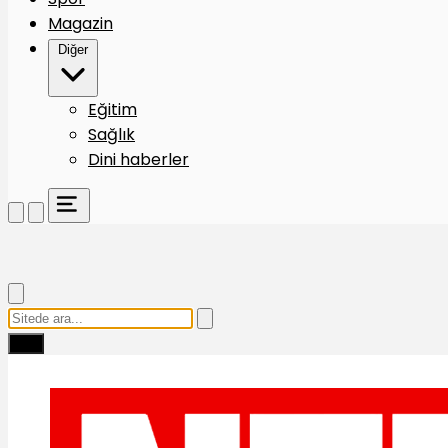
Magazin
Diğer
Eğitim
Sağlık
Dini haberler
Ara