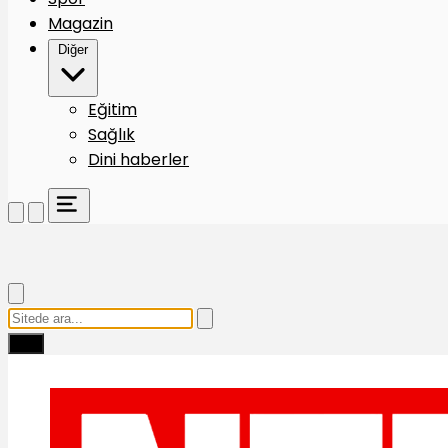
Magazin
Diğer
Eğitim
Sağlık
Dini haberler
Ara