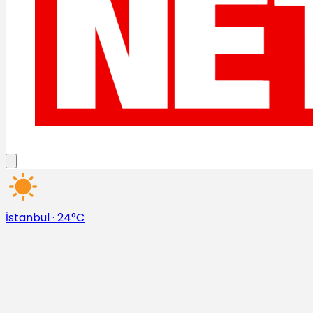
İstanbul
·
24°C