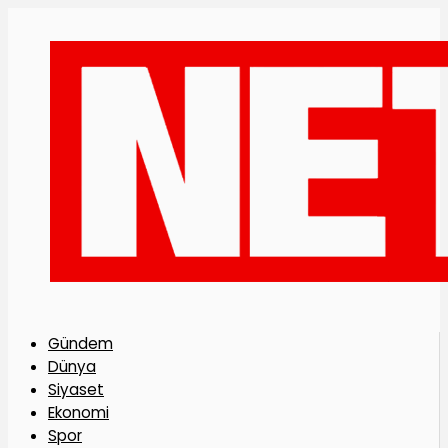
Gündem
Dünya
Siyaset
Ekonomi
Spor