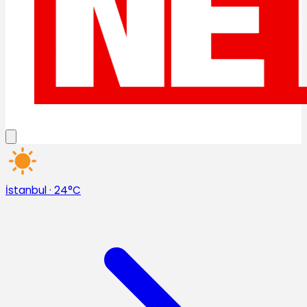
İstanbul
·
24°C