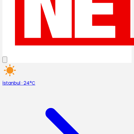
İstanbul
·
24°C