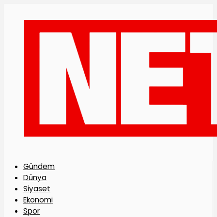
Gündem
Dünya
Siyaset
Ekonomi
Spor