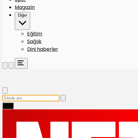
Magazin
Diğer
Eğitim
Sağlık
Dini haberler
Ara