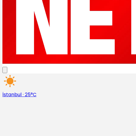
İstanbul
·
25°C