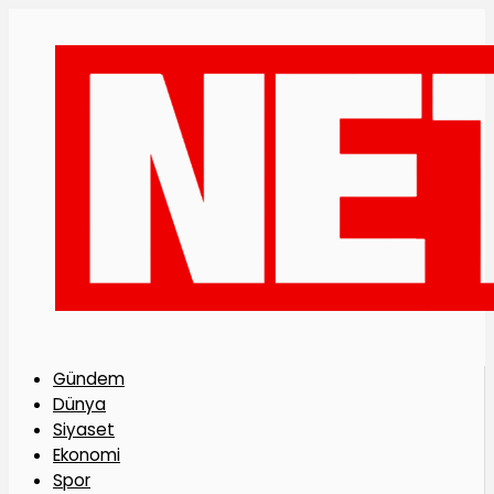
Gündem
Dünya
Siyaset
Ekonomi
Spor