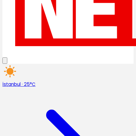
İstanbul
·
25°C