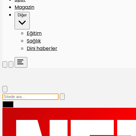
Magazin
Diğer
Eğitim
Sağlık
Dini haberler
Ara