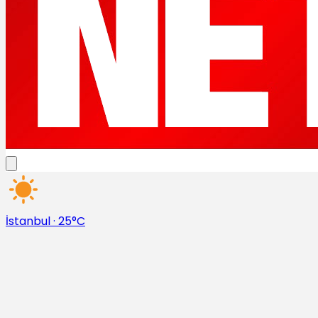
İstanbul
·
25°C