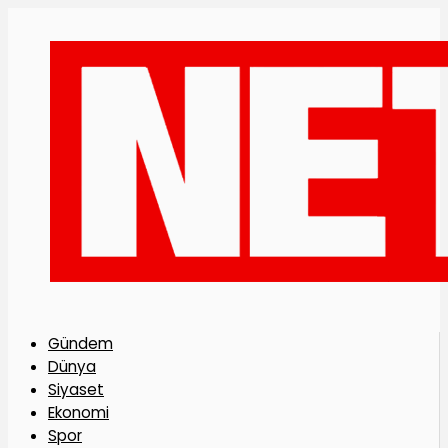
Gündem
Dünya
Siyaset
Ekonomi
Spor