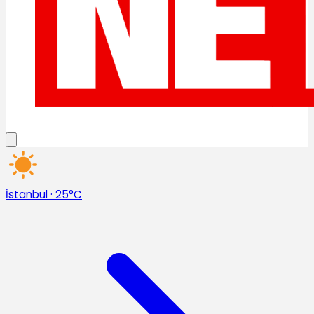
İstanbul
·
25°C