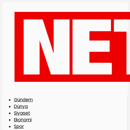
Gündem
Dünya
Siyaset
Ekonomi
Spor