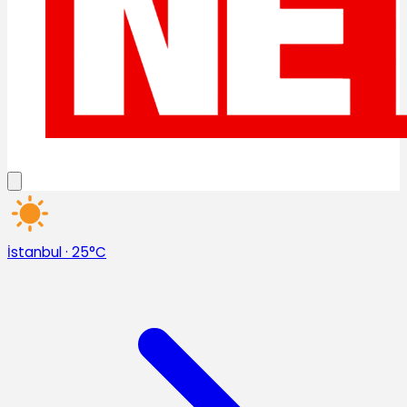
İstanbul
·
25°C