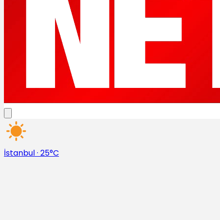
İstanbul
·
25°C