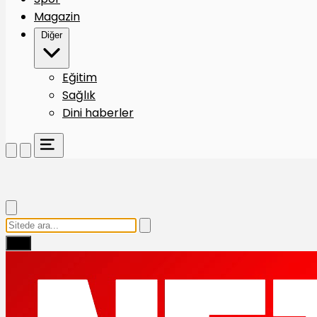
Magazin
Diğer
Eğitim
Sağlık
Dini haberler
Ara