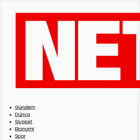
Gündem
Dünya
Siyaset
Ekonomi
Spor