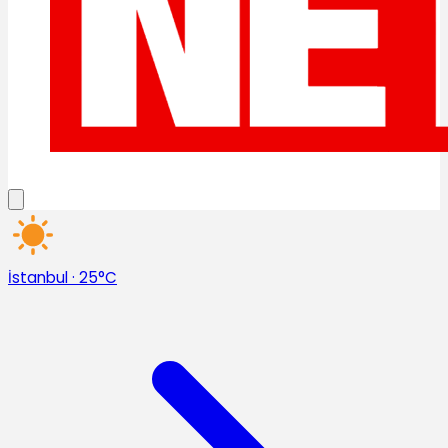
İstanbul
·
25°C