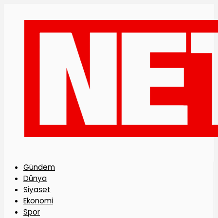
Gündem
Dünya
Siyaset
Ekonomi
Spor