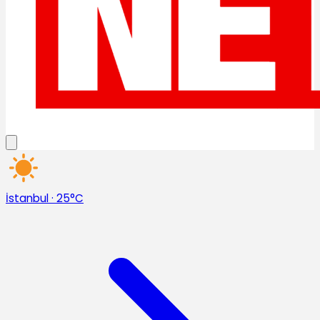
İstanbul
·
25°C