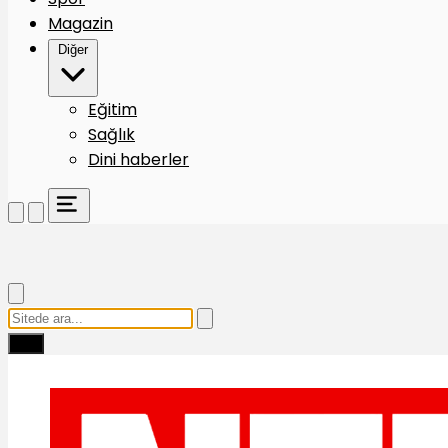
Magazin
Diğer
Eğitim
Sağlık
Dini haberler
Ara