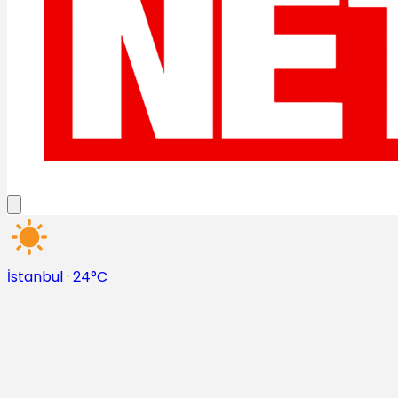
İstanbul
·
24°C