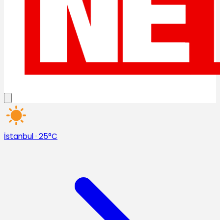
İstanbul
·
25°C