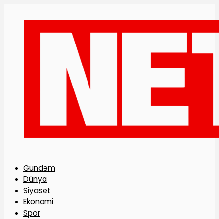
Gündem
Dünya
Siyaset
Ekonomi
Spor