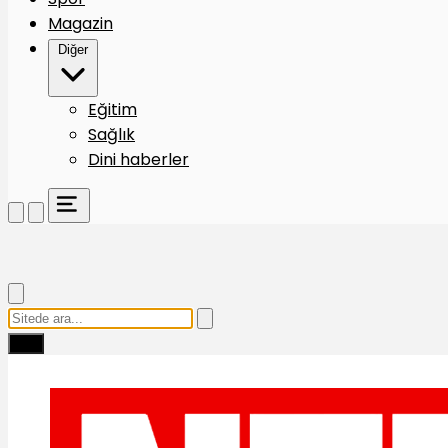
Magazin
Diğer
Eğitim
Sağlık
Dini haberler
Ara