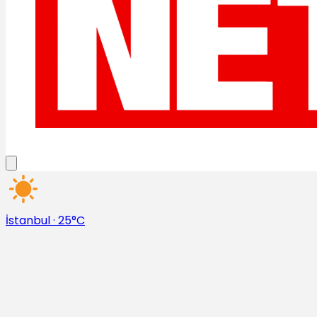
İstanbul
·
25°C