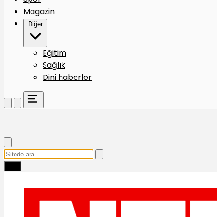
Magazin
Diğer
Eğitim
Sağlık
Dini haberler
Ara