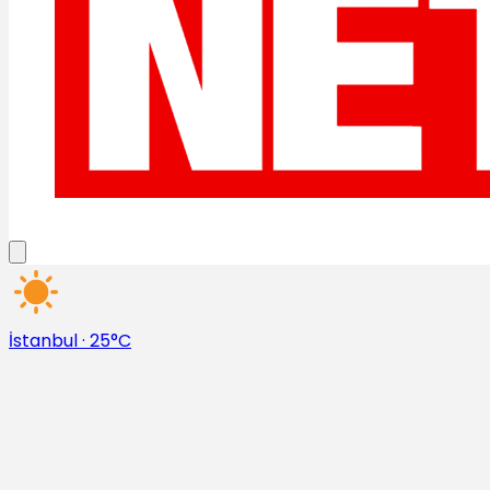
İstanbul
·
25°C