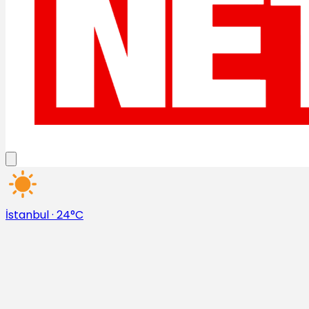
İstanbul
·
24°C