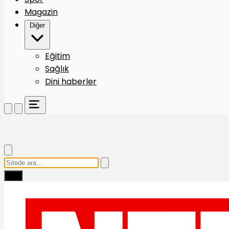
Magazin
Diğer
Eğitim
Sağlık
Dini haberler
Ara