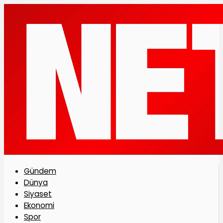
Gündem
Dünya
Siyaset
Ekonomi
Spor