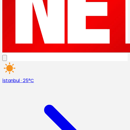
İstanbul
·
25°C