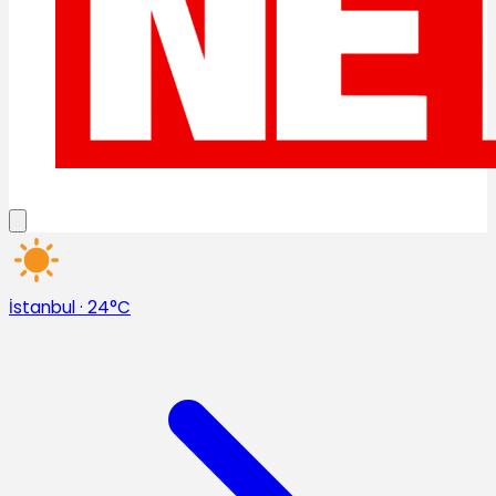
İstanbul
·
24°C