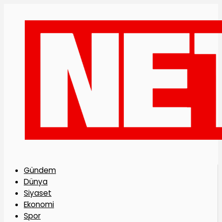
Gündem
Dünya
Siyaset
Ekonomi
Spor