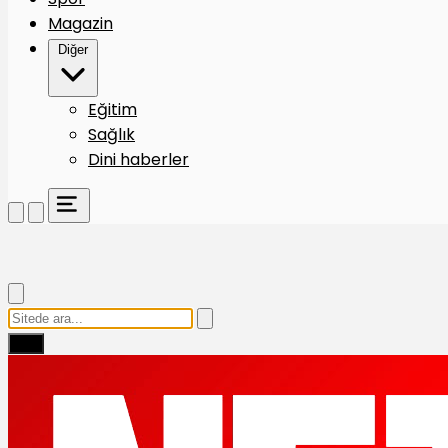
Magazin
Diğer
Eğitim
Sağlık
Dini haberler
Ara