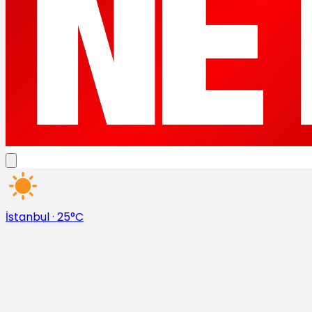
İstanbul
·
25°C