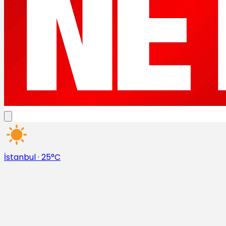
İstanbul
·
25°C