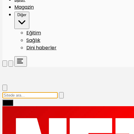
Magazin
Diğer
Eğitim
Sağlık
Dini haberler
Ara