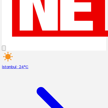
İstanbul
·
24°C