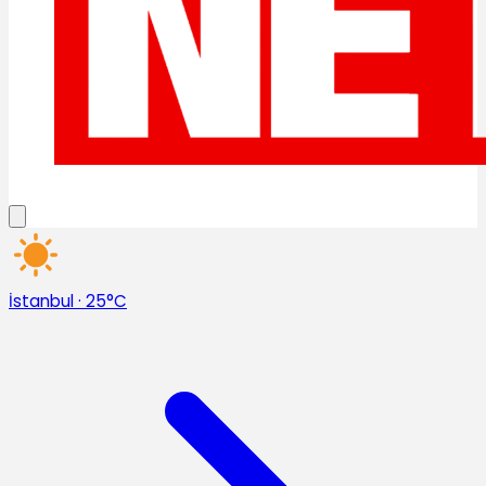
İstanbul
·
25°C