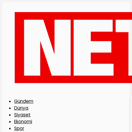
Gündem
Dünya
Siyaset
Ekonomi
Spor