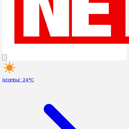
İstanbul
·
24°C