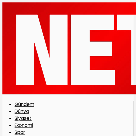
Gündem
Dünya
Siyaset
Ekonomi
Spor