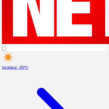
İstanbul
·
25°C