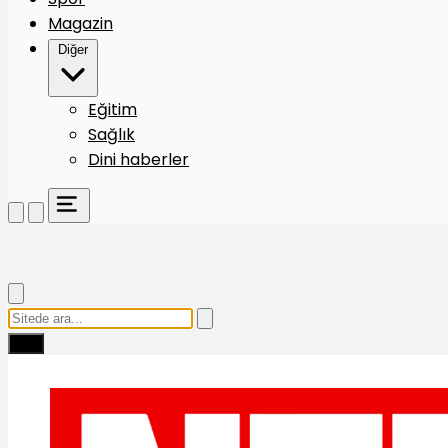
Magazin
Diğer
Eğitim
Sağlık
Dini haberler
Ara