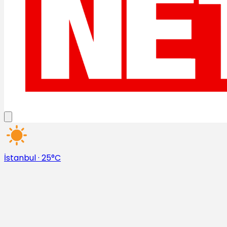
İstanbul
·
25°C