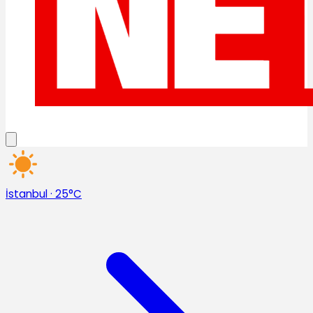
İstanbul
·
25°C