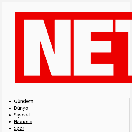
Gündem
Dünya
Siyaset
Ekonomi
Spor