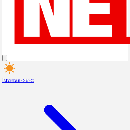
İstanbul
·
25°C