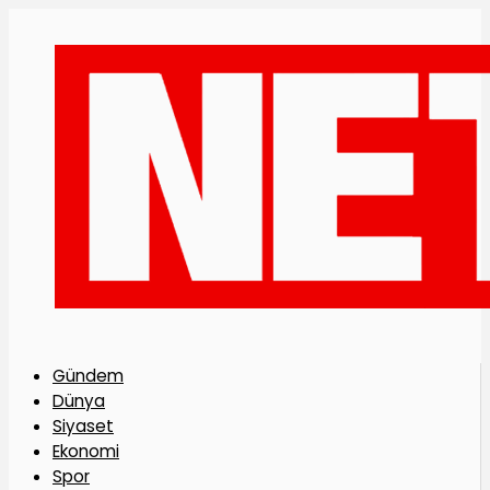
Gündem
Dünya
Siyaset
Ekonomi
Spor